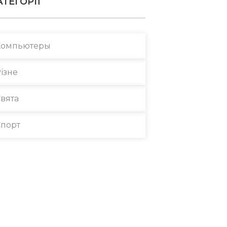
АТЕГОРІЇ
Компьютеры
ізне
вята
порт