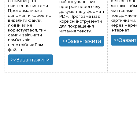
оптимізації та
безкоштовн
найпопулярніших
очищення системи.
дзвінків, обм
програм перегляду
Програма може
миттєвими
документів у форматі
допомогти коректно
повідомленн
PDF. Програма має
видалити файли,
картинками,
корисні інструменти
якими ви не
через мере
для покращення
користуєтеся, тим
Інтернет.
читання тексту.
самим звільнити
пам’ять від
>>Заван
>>Завантажити
непотрібних Вам
файлів.
>>Завантажити