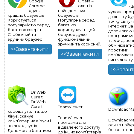
Google
Opera –
Chrome –
один із
Sk
один з
найвідоміших
чудова прог
кращих браузерів.
браузерів.
дзвінків у бу
Користується
Популярна серед
точку світу 
популярністю серед
багатьох
Інтернет. За
багатьох юзерів.
користувачів. Цей
допомогою ц
Стабільний та
браузер дуже
програми м
зручний браузер.
функціональний,
тільки дзвони
зручний та корисний.
обмінювати
>>Завантажити
простими
>>Завантажити
повідомленн
вигляді чату.
>>Заван
Dr.Web
Cureit
Dr.Web
Cureit –
TeamViewer
DownloadMa
хороша утиліта, що
лікує, сканує
TeamViewer –
DownloadMas
комп’ютер на віруси і
програма для
один з найк
знешкоджує їх.
віддаленого доступу
безкоштовн
Допомогла багатьом
до інших комп’ютерів