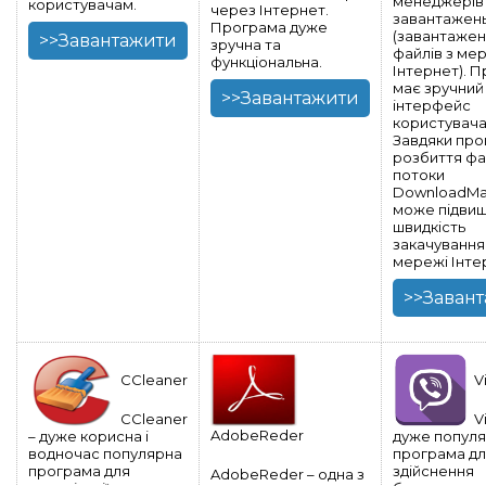
менеджерів
користувачам.
через Інтернет.
завантажен
Програма дуже
(завантаже
>>Завантажити
зручна та
файлів з ме
функціональна.
Інтернет). 
має зручний
>>Завантажити
інтерфейс
користувача
Завдяки про
розбиття фа
потоки
DownloadMa
може підви
швидкість
закачування
мережі Інте
>>Заван
CCleaner
V
CCleaner
V
AdobeReder
– дуже корисна і
дуже попул
водночас популярна
програма д
програма для
здійснення
AdobeReder – одна з