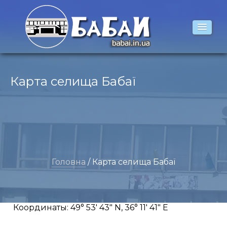
Карта селища Бабаї
Головна
/ Карта селища Бабаї
Координаты:
49° 53′ 43″ N, 36° 11′ 41″ E