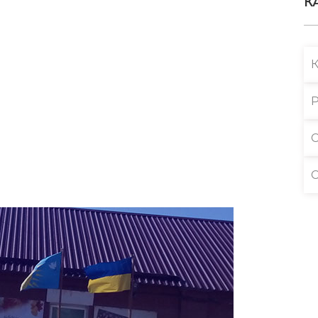
К
Р
С
С