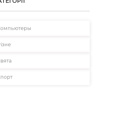
АТЕГОРІЇ
Компьютеры
ізне
вята
порт