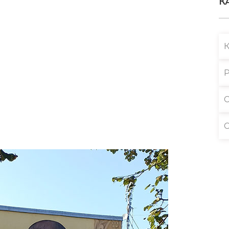
К
Р
С
С