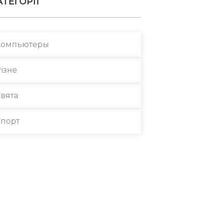
АТЕГОРІЇ
Компьютеры
ізне
вята
порт