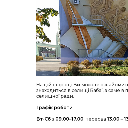
На цій сторінці Ви можете ознайомити
знаходиться в селищі Бабаї, а саме в
селищної ради.
Графік роботи
Вт-Сб
з
09.00
–
17.00
, перерва
13.00
–
1