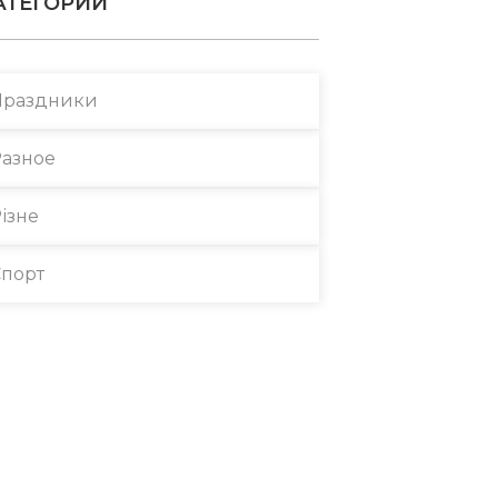
АТЕГОРИИ
Праздники
азное
ізне
порт