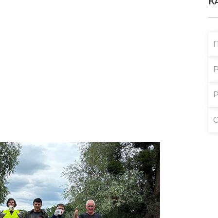
К
Р
Р
С