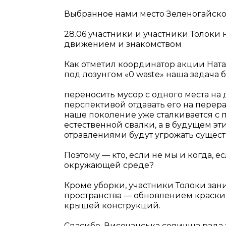
Выбранное нами место Зеленогайское
28.06 участники и участники Толок
движением и знакомством
Как отметил координатор акции Натал
под лозунгом «0 waste» наша задача 
переносить мусор с одного места на 
перспективой отдавать его на перера
наше поколение уже сталкивается с
естественной свалки, а в будущем э
отравлениями будут угрожать сущест
Поэтому — кто, если не мы и когда, ес
окружающей среде?
Кроме уборки, участники Толоки за
пространства — обновлением краски 
крышей конструкций.
Спасибо, Височанська селищна рада