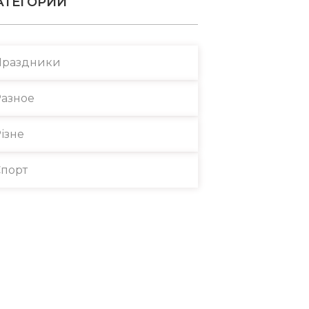
АТЕГОРИИ
Праздники
азное
ізне
порт